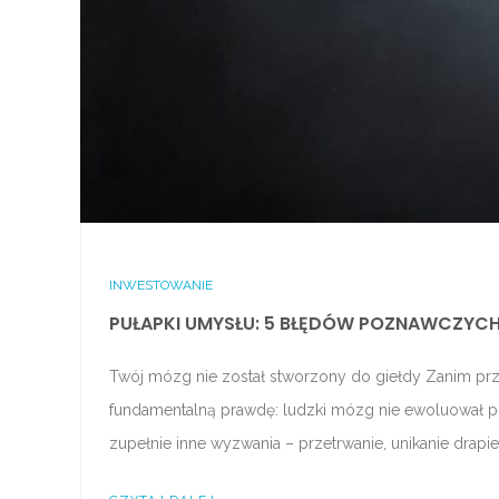
INWESTOWANIE
PUŁAPKI UMYSŁU: 5 BŁĘDÓW POZNAWCZYCH
Twój mózg nie został stworzony do giełdy Zanim pr
fundamentalną prawdę: ludzki mózg nie ewoluował po t
zupełnie inne wyzwania – przetrwanie, unikanie drapi