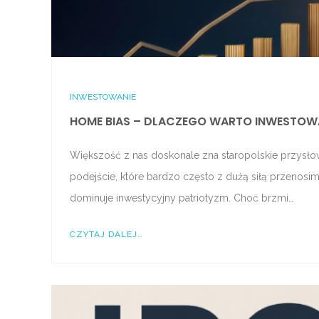
INWESTOWANIE
HOME BIAS – DLACZEGO WARTO INWESTOWA
Większość z nas doskonale zna staropolskie przysłowi
podejście, które bardzo często z dużą siłą przenosi
dominuje inwestycyjny patriotyzm. Choć brzmi…
CZYTAJ DALEJ…