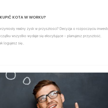
E KUPIĆ KOTA W WORKU?
 przyniosły realny zysk w przyszłości? Decyzja o rozpoczęciu inwes
oczątku wszystko wydaje się ekscytujące – planujesz przyszłość,
k logujesz się…