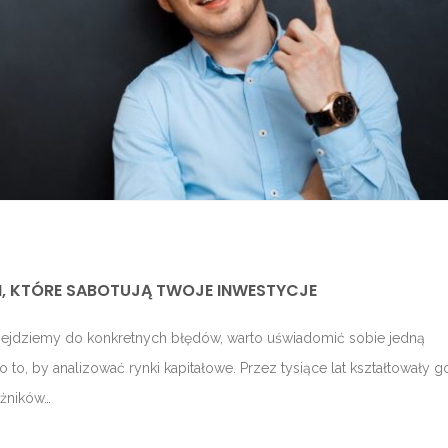
, KTÓRE SABOTUJĄ TWOJE INWESTYCJE
zejdziemy do konkretnych błędów, warto uświadomić sobie jedną
o, by analizować rynki kapitałowe. Przez tysiące lat kształtowały g
eżników…