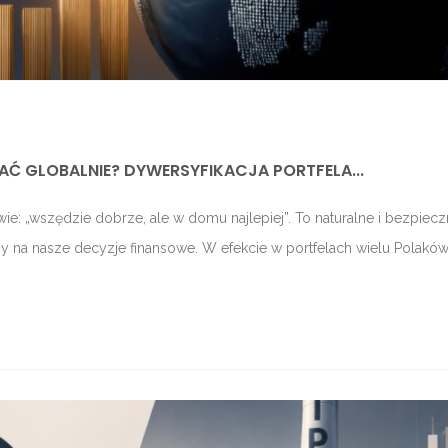
Ć GLOBALNIE? DYWERSYFIKACJA PORTFELA...
e: „wszędzie dobrze, ale w domu najlepiej”. To naturalne i bezpiec
my na nasze decyzje finansowe. W efekcie w portfelach wielu Polakó