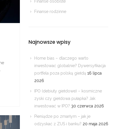
Finanse osobiste
Finanse rodzinne
Najnowsze wpisy
Home bias – dlaczego warto
zne
inwestować globalnie? Dywersyfikacja
w
portfela poza polską giełdą
16 lipca
2026
IPO (debiuty giełdowe) – kosmiczne
zyski czy giełdowa pułapka? Jak
inwestować w IPO?
30 czerwca 2026
Pieniądze po zmarłym – jak je
odzyskać z ZUS i banku?
20 maja 2026