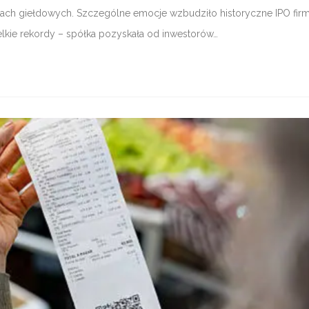
utach giełdowych. Szczególne emocje wzbudziło historyczne IPO fir
elkie rekordy – spółka pozyskała od inwestorów…