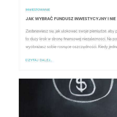
INWESTOWANIE
JAK WYBRAĆ FUNDUSZ INWESTYCYJNY I NI
Zastanawiasz się, jak ulokować swoje pieniądze, aby
to duży krok w stronę finansowej niezależności. Na p
wyobrażasz sobie rosnące oszczędności. Kiedy jedna
CZYTAJ DALEJ…