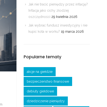
Jak nie tracić pieniędzy przez inflację?
Inflacja jako cichy złodziej
oszczędności
29 kwietnia 2026
Jak wybrać fundusz inwestycyjny i nie
kupić kota w worku?
19 marca 2026
Popularne tematy
akcje na giełdzie
bezpieczeństwo finansowe
debiuty giełdowe
dziedziczenie pieniędzy
em