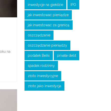
inwestycje na giełdzie
IPO
jak inwestować pieniądze
jak inwestować za granicą
oszczędzanie
oszczędzanie pieniędzy
roku na
podatek Belki
private debt
spadek rodzinny
złoto inwestycyjne
złoto jako inwestycja