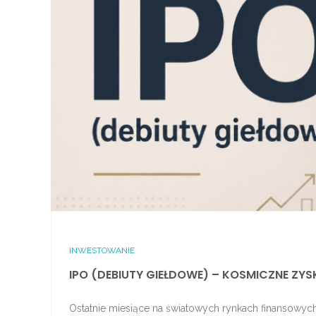
INWESTOWANIE
IPO (DEBIUTY GIEŁDOWE) – KOSMICZNE ZYSK
Ostatnie miesiące na światowych rynkach finansowyc