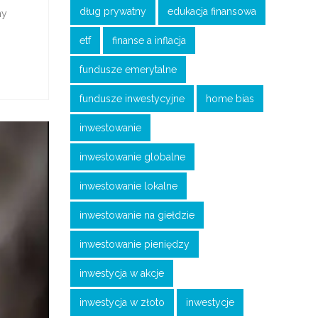
dług prywatny
edukacja finansowa
my
etf
finanse a inflacja
fundusze emerytalne
fundusze inwestycyjne
home bias
inwestowanie
inwestowanie globalne
inwestowanie lokalne
inwestowanie na giełdzie
inwestowanie pieniędzy
inwestycja w akcje
inwestycja w złoto
inwestycje