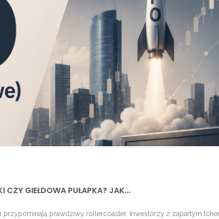
I CZY GIEŁDOWA PUŁAPKA? JAK...
h przypominają prawdziwy rollercoaster. Inwestorzy z zapartym tch